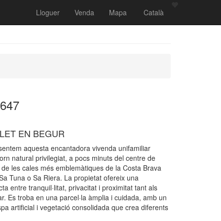
Lloguer
Venda
Mapa
Català
0647
LET EN BEGUR
esentem aquesta encantadora vivenda unifamiliar
rn natural privilegiat, a pocs minuts del centre de
s de les cales més emblemàtiques de la Costa Brava
a Tuna o Sa Riera. La propietat ofereix una
 entre tranquil·litat, privacitat i proximitat tant als
r. Es troba en una parcel·la àmplia i cuidada, amb un
pa artificial i vegetació consolidada que crea diferents