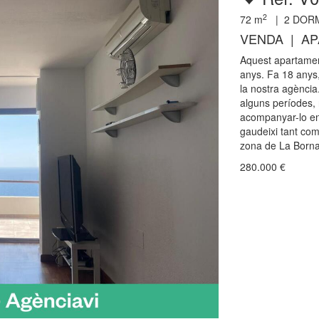
2
72
m
|
2
DORM
VENDA | A
Aquest apartament
anys. Fa 18 anys,
la nostra agència.
alguns períodes, 
acompanyar-lo en 
gaudeixi tant com 
zona de La Borna
280.000
€