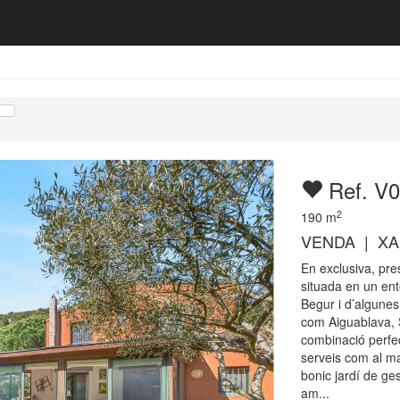
Ref. V
2
190
m
VENDA | XA
En exclusiva, pr
situada en un ento
Begur i d’algune
com Aiguablava, S
combinació perfecta
serveis com al ma
bonic jardí de ges
am...