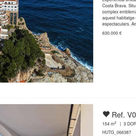
Costa Brava. Situ
complex emblemàti
aquest habitatge 
espectaculars. Am
630.000
€
Ref. V
2
154
m
|
3
DOR
HUTG_066387