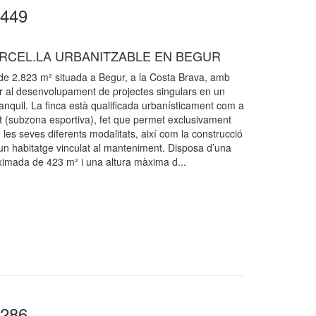
0449
RCEL.LA URBANITZABLE EN BEGUR
de 2.823 m² situada a Begur, a la Costa Brava, amb
r al desenvolupament de projectes singulars en un
ranquil. La finca està qualificada urbanísticament com a
 (subzona esportiva), fet que permet exclusivament
 les seves diferents modalitats, així com la construcció
i un habitatge vinculat al manteniment. Disposa d’una
roximada de 423 m² i una altura màxima d...
0286