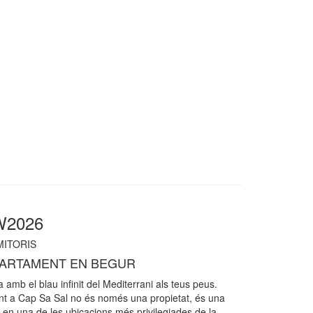
W2026
ITORIS
PARTAMENT EN BEGUR
 amb el blau infinit del Mediterrani als teus peus.
t a Cap Sa Sal no és només una propietat, és una
 en una de les ubicacions més privilegiades de la