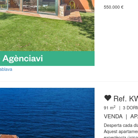
550.000
€
uablava
Ref. K
2
91
m
|
3
DORM
VENDA | A
Desperta cada dia
Aquest apartamen
experiència única