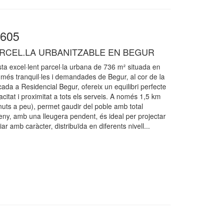
0605
RCEL.LA URBANITZABLE EN BEGUR
a excel·lent parcel·la urbana de 736 m² situada en
més tranquil·les i demandades de Begur, al cor de la
ada a Residencial Begur, ofereix un equilibri perfecte
acitat i proximitat a tots els serveis. A només 1,5 km
nuts a peu), permet gaudir del poble amb total
reny, amb una lleugera pendent, és ideal per projectar
ar amb caràcter, distribuïda en diferents nivell...