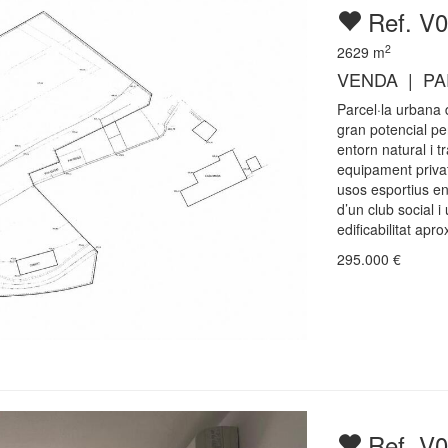
Ref. V
2
2629
m
VENDA | PA
Parcel·la urbana 
gran potencial pe
entorn natural i t
equipament privat
usos esportius en
d’un club social 
edificabilitat ap
295.000
€
Ref. V