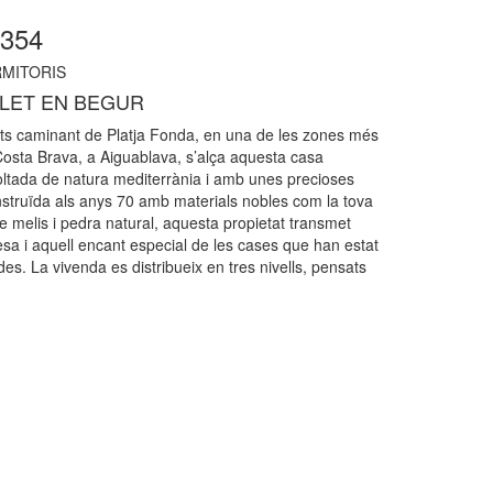
0354
MITORIS
LET EN BEGUR
s caminant de Platja Fonda, en una de les zones més
Costa Brava, a Aiguablava, s’alça aquesta casa
ltada de natura mediterrània i amb unes precioses
nstruïda als anys 70 amb materials nobles com la tova
de melis i pedra natural, aquesta propietat transmet
desa i aquell encant especial de les cases que han estat
es. La vivenda es distribueix en tres nivells, pensats
.