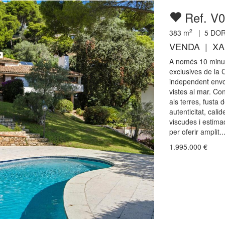
Ref. V
2
383
m
|
5
DOR
VENDA | XA
A només 10 minut
exclusives de la 
independent envo
vistes al mar. Co
als terres, fusta 
autenticitat, cali
viscudes i estimad
per oferir amplit..
1.995.000
€