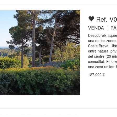
Ref. V
VENDA | PA
Descobreix aquest
una de les zones 
Costa Brava. Ubic
entre natura, priv
del centre (20 mi
comoditat. El ter
una casa unifamili
127.000
€