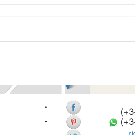
Casa
Begur
3 dormitoris
Ref. V0385 | Venda
(+34)
(+3
in