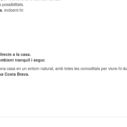
 possibilitats.
a
, incloent-hi:
recte a la casa.
mbient tranquil i segur.
na casa en un entorn natural, amb totes les comoditats per viure-hi dur
ena Costa Brava.