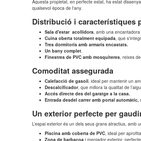
Aquesta propietat, en perfecte estat, ha estat disseny
qualsevol època de l'any.
Distribució i característiques 
Sala d'estar acollidora
, amb una encantador
Cuina oberta totalment equipada
, que s'inte
Tres dormitoris amb armaris encastats.
Un bany complet
.
Finestres de PVC amb mosquiteres
, reixes de
Comoditat assegurada
Calefacció de gasoil
, ideal per mantenir un amb
Descalcificador
, que millora la qualitat de l’aig
Accés directe des del garatge a la casa.
Entrada desdel carrer amb portal automàtic,
Un exterior perfecte per gaudi
L’espai exterior és un dels seus grans atractius, amb u
Piscina amb coberta de PVC
, ideal per aprofi
Zona de barbacoa
i menjador exterior, perfect