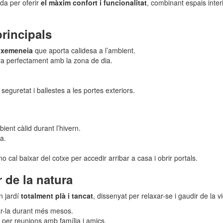
ada per oferir
el màxim confort i funcionalitat
, combinant espais inter
principals
a
xemeneia
que aporta calidesa a l’ambient.
gra perfectament amb la zona de dia.
 seguretat i ballestes a les portes exteriors.
ient càlid durant l’hivern.
ua.
no cal baixar del cotxe per accedir arribar a casa i obrir portals.
r de la natura
n jardí
totalment plà i tancat
, dissenyat per relaxar-se i gaudir de la v
tar-la durant més mesos.
e per reunions amb família i amics.