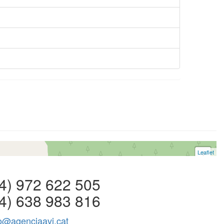
Leaflet
+
−
 972 622 505
4) 638 983 816
fo@agenciaavi.cat