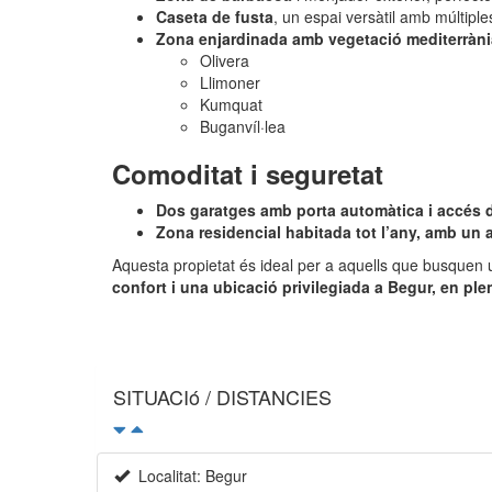
Caseta de fusta
, un espai versàtil amb múltiples
Zona enjardinada amb vegetació mediterràni
Olivera
Llimoner
Kumquat
Buganvíl·lea
Comoditat i seguretat
Dos garatges amb porta automàtica i accés di
Zona residencial habitada tot l’any, amb un a
Aquesta propietat és ideal per a aquells que busquen u
confort i una ubicació privilegiada a Begur, en pl
SITUACIó / DISTANCIES
Localitat: Begur