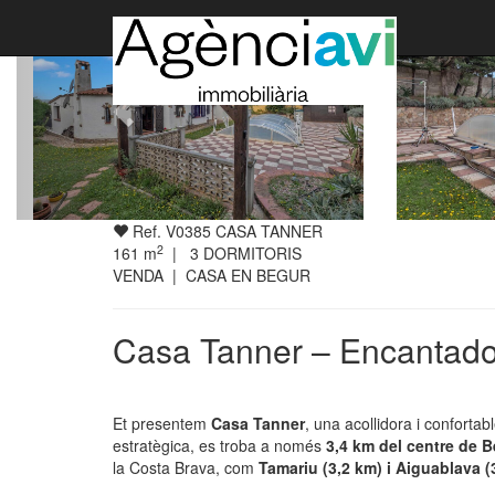
Ref. V0385 CASA TANNER
2
161
m
|
3
DORMITORIS
VENDA | CASA EN BEGUR
Casa Tanner – Encantado
Et presentem
Casa Tanner
, una acollidora i confortab
estratègica, es troba a només
3,4 km del centre de 
la Costa Brava, com
Tamariu (3,2 km) i Aiguablava (