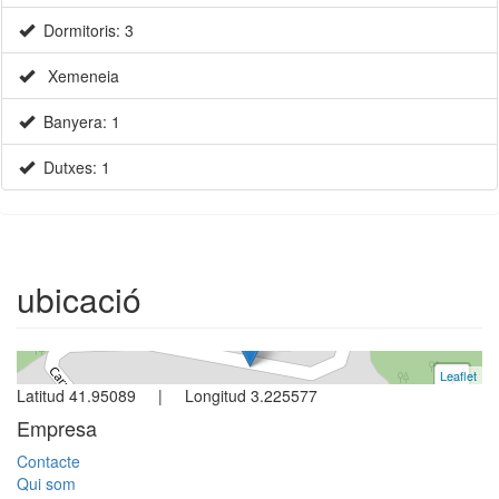
Dormitoris: 3
Xemeneia
Banyera: 1
Dutxes: 1
Casa
Begur
3 dormitoris
ubicació
Ref. V0358 | Venda
Leaflet
+
Latitud 41.95089 | Longitud 3.225577
−
Empresa
Contacte
Qui som