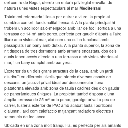
del centre de Begur, ofereix un entorn privilegiat envoltat de
natura i unes vistes espectaculars al mar
Mediterrani
.
Totalment reformada i llesta per entrar a viure, la propietat
combina confort, funcionalitat i encant. A la planta principal hi
trobem un acollidor saló-menjador amb llar de foc i sortida a una
terrassa de 14 m² amb porxo, perfecta per gaudir d’àpats a l’aire
lliure amb vistes al mar, així com una cuina funcional amb
passaplats i un bany amb dutxa. A la planta superior, la zona de
nit disposa de tres dormitoris amb armaris encastats, dos dels
quals tenen accés directe a una terrassa amb vistes obertes al
mar, i un bany complet amb banyera.
L’exterior és un dels grans atractius de la casa, amb un jardí
distribuït en diferents nivells que ofereix diversos espais de
descans, un jacuzzi privat ideal per desconnectar i una
plataforma elevada amb zona de taula i cadires des d’on gaudir
de panoràmiques úniques. La propietat també disposa d’una
àmplia terrassa de 25 m² amb porxo, garatge privat a peu de
carrer, fusteria exterior de PVC amb acabat fusta i porticons
d’alumini, així com calefacció mitjançant radiadors elèctrics i
xemeneia de foc tancat.
Ubicada en una zona molt tranquil·la, és perfecta per als amants