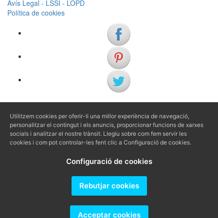
Avís Legal - LSSI - LOPD
Política de cookies
(+34) 972 622 505
Utilitzem cookies per oferir-li una millor experiència de navegació,
(+34) 638 983 816
personalitzar el contingut i els anuncis, proporcionar funcions de xarxes
socials i analitzar el nostre trànsit. Llegiu sobre com fem servir les
cookies i com pot controlar-les fent clic a Configuració de cookies.
info@agenciaavi.cat
Configuració de cookies
Rebutjar cookies
Producido por
Acceptar cookies