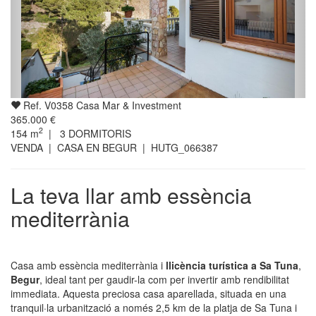
Ref. V0358 Casa Mar & Investment
365.000 €
2
154
m
|
3
DORMITORIS
VENDA | CASA EN BEGUR
| HUTG_066387
La teva llar amb essència
mediterrània
Casa amb essència mediterrània i
llicència turística a
Sa Tuna
,
Begur
, ideal tant per gaudir-la com per invertir amb rendibilitat
immediata. Aquesta preciosa casa aparellada, situada en una
tranquil·la urbanització a només 2,5 km de la platja de Sa Tuna i