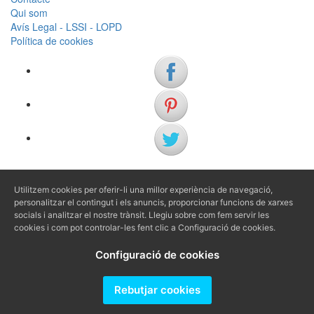
Qui som
Avís Legal - LSSI - LOPD
Política de cookies
(+34) 972 622 505
Utilitzem cookies per oferir-li una millor experiència de navegació,
(+34) 638 983 816
personalitzar el contingut i els anuncis, proporcionar funcions de xarxes
socials i analitzar el nostre trànsit. Llegiu sobre com fem servir les
cookies i com pot controlar-les fent clic a Configuració de cookies.
info@agenciaavi.cat
Configuració de cookies
Rebutjar cookies