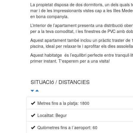
La propietat disposa de dos dormitoris, un dels quals 
mar i de les impressionants vistes cap a les Illes Med
en bona companyia.
L’interior de l’apartament presenta una distribució ob
per a la teva comoditat, i les finestres de PVC amb dobl
Aquest apartament també inclou un pràctic traster de 15,
piscina, ideal per relaxar-te i aprofitar els dies assolella
Aquest habitatge és l’equilibri perfecte entre tranquil·
primer instant. T'esperem per a una visita!
SITUACIó / DISTANCIES
Metres fins a la platja: 1800
Localitat: Begur
Quiòmetres fins a l´aeroport: 60