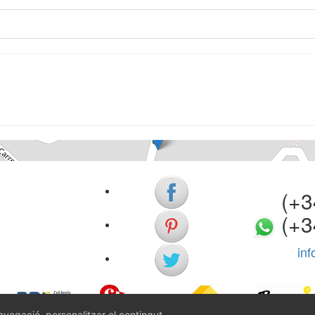
Apartament
Begur
2 dormitoris
Ref. V0346 | Venda
(+34)
(+3
in
navegació, personalitzar el contingut