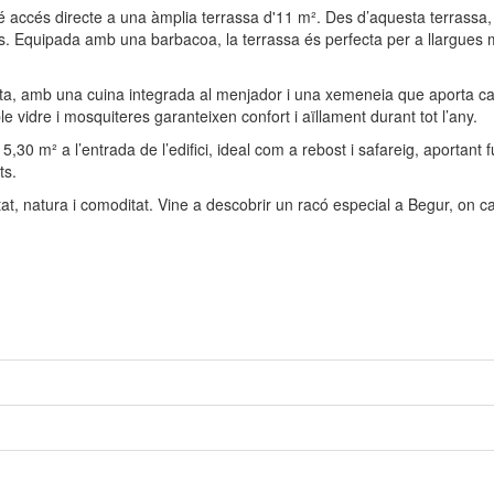
té accés directe a una àmplia terrassa d'11 m². Des d’aquesta terrassa,
es. Equipada amb una barbacoa, la terrassa és perfecta per a llargues m
erta, amb una cuina integrada al menjador i una xemeneia que aporta ca
e vidre i mosquiteres garanteixen confort i aïllament durant tot l’any.
30 m² a l’entrada de l’edifici, ideal com a rebost i safareig, aportant f
ts.
litat, natura i comoditat. Vine a descobrir un racó especial a Begur, on c