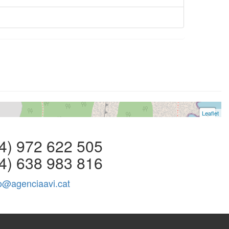
Leaflet
+
−
 972 622 505
4) 638 983 816
fo@agenciaavi.cat