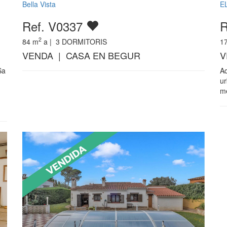
Bella Vista
E
Ref. V0337
R
2
84
m
a |
3
DORMITORIS
1
VENDA | CASA EN BEGUR
V
Sa
Aq
ur
me