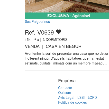
Ses Falguerines
Ref. V0639
2
154
m
a |
3
DORMITORIS
VENDA | CASA EN BEGUR
Avui tenim la sort de presentar una casa que no deixa
indiferent ningú. D'aquells habitatges que han estat
estimats, cuidats i mimats com un membre m&eacu...
Empresa
Contacte
Qui som
Avís Legal - LSSI - LOPD
Política de cookies