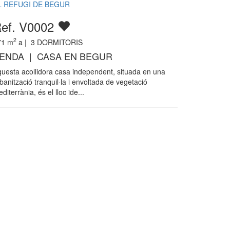
L REFUGI DE BEGUR
ef. V0002
2
71
m
a |
3
DORMITORIS
ENDA | CASA EN BEGUR
uesta acollidora casa independent, situada en una
banització tranquil·la i envoltada de vegetació
diterrània, és el lloc ide...