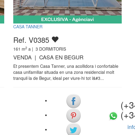
CASA TANNER
Ref. V0385
2
161
m
a |
3
DORMITORIS
VENDA | CASA EN BEGUR
Et presentem Casa Tanner, una acollidora i confortable
casa unifamiliar situada en una zona residencial molt
tranquil·la de Begur, ideal per viure-hi tot l&#3...
(+34)
(+3
in