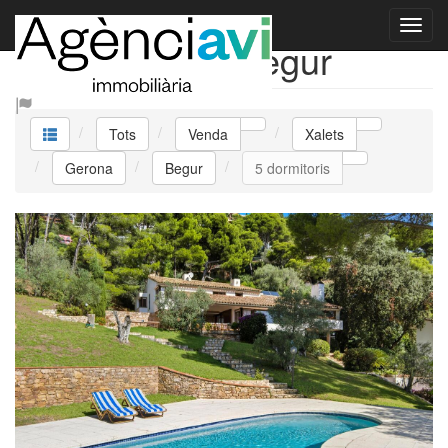
Venda Xalets Begur
Tots
Venda
Xalets
Gerona
Begur
5 dormitoris